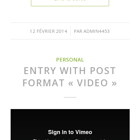
/
12 FÉVRIER 2014
PAR
ADMIN4453
PERSONAL
ENTRY WITH POST
FORMAT « VIDEO »