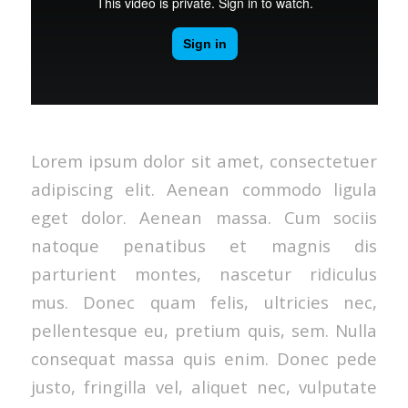
Lorem ipsum dolor sit amet, consectetuer
adipiscing elit. Aenean commodo ligula
eget dolor. Aenean massa. Cum sociis
natoque penatibus et magnis dis
parturient montes, nascetur ridiculus
mus. Donec quam felis, ultricies nec,
pellentesque eu, pretium quis, sem. Nulla
consequat massa quis enim. Donec pede
justo, fringilla vel, aliquet nec, vulputate