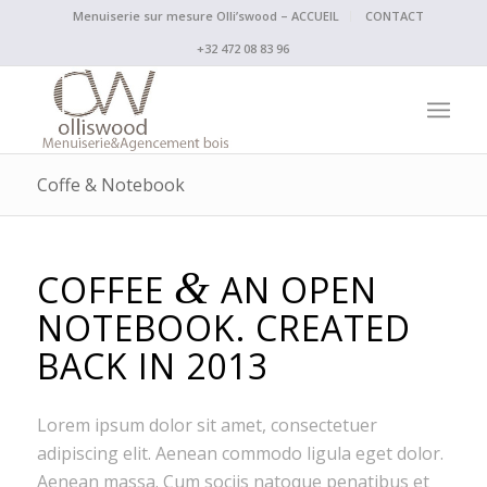
Menuiserie sur mesure Olli’swood – ACCUEIL
CONTACT
+32 472 08 83 96
Coffe & Notebook
&
COFFEE
AN OPEN
NOTEBOOK. CREATED
BACK IN 2013
Lorem ipsum dolor sit amet, consectetuer
adipiscing elit. Aenean commodo ligula eget dolor.
Aenean massa. Cum sociis natoque penatibus et